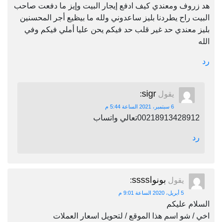
هد زروف ومعندي كيف ادفع إيجار البيت وإيز ما دفعت صاحب
البيت راح يطردنا بليز ساعدوني ولله ما بيظيع أجر المحسنين
بليز معندي حد غير قلب حد فيكم يحن عليا أملي فيكم وفي
الله
رد
sigr
يقول
:
6 سبتمبر، 2021 الساعة 5:44 م
00218913428912تعالي واتساب
رد
بونواssss
يقول
:
5 أبريل، 2020 الساعة 9:01 م
السلام عليكم
اخي / شو اسم هذا الموقع / لتحويل اسعار العملات