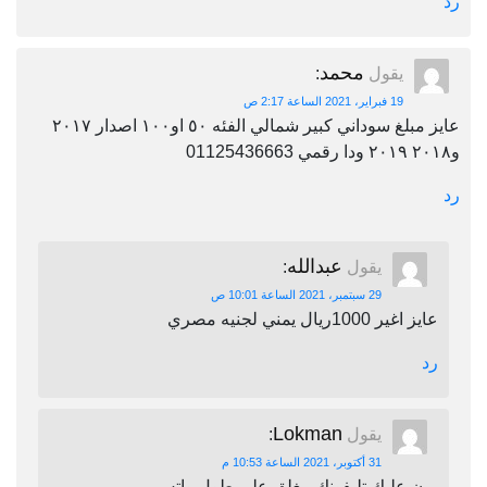
رد
محمد
يقول
:
19 فبراير، 2021 الساعة 2:17 ص
عايز مبلغ سوداني كبير شمالي الفئه ٥٠ او١٠٠ اصدار ٢٠١٧
و٢٠١٨ ٢٠١٩ ودا رقمي 01125436663
رد
عبدالله
يقول
:
29 سبتمبر، 2021 الساعة 10:01 ص
عايز اغير 1000ريال يمني لجنيه مصري
رد
Lokman
يقول
:
31 أكتوبر، 2021 الساعة 10:53 م
برن عليك تليفونك مغلق على طول واتس