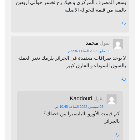
بسعر المصرف المركزي و هيك رح تخسر حوالي اربعين
يالمية من قيمة للحوالة الاصلية
رد
محمد
يقول
:
11 مايو، 2022 الساعة 5:36 م
لا يوجد صرافات معتمدة في الجزائر يلزمك تغير العملة
بالسوق السوداء و الفارق كبير
رد
Kaddouri
يقول
:
26 سبتمبر، 2022 الساعة 10:48 ص
كم قيمت الأورو بالبايسيرا من فضلك؟
بالجزائر
رد