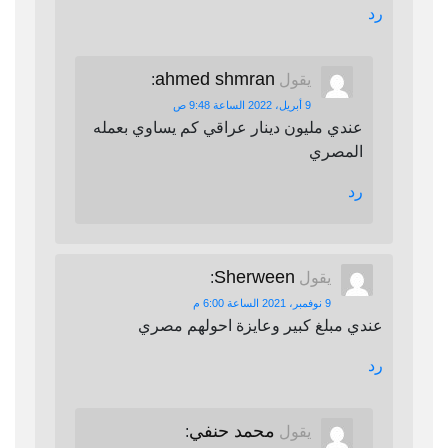
رد
ahmed shmran
يقول
:
9 أبريل، 2022 الساعة 9:48 ص
عندي مليون دينار عراقي كم يساوي بعمله
المصري
رد
Sherween
يقول
:
9 نوفمبر، 2021 الساعة 6:00 م
عندي مبلغ كبير وعايزة احولهم مصري
رد
محمد حنفي
يقول
: