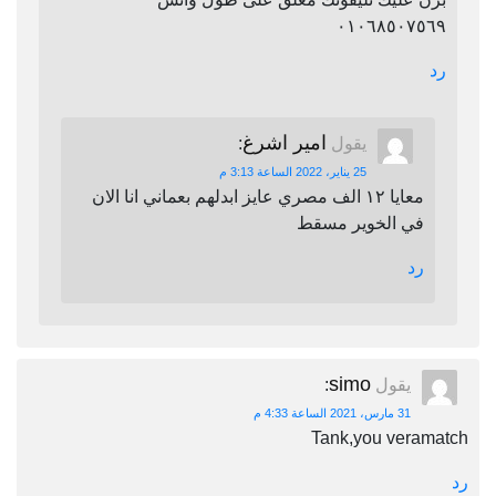
٠١٠٦٨٥٠٧٥٦٩
رد
امير اشرغ
يقول
:
25 يناير، 2022 الساعة 3:13 م
معايا ١٢ الف مصري عايز ابدلهم بعماني انا الان
في الخوير مسقط
رد
simo
يقول
:
31 مارس، 2021 الساعة 4:33 م
Tank,you veramatch
رد