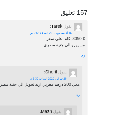
157 تعليق
Tarek
يقول
:
16 أغسطس، 2019 الساعة 2:53 ص
€ 3050, كام اعلى سعر
من يورو الى جنية مصرى
رد
Sherif
يقول
:
26 فبراير، 2020 الساعة 3:30 م
معي 200 درهم مغربي اريد تحويل الي جنية مصري اين يمكنني أن احول
رد
Mazn
يقول
: