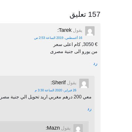
157 تعليق
Tarek
يقول
:
16 أغسطس، 2019 الساعة 2:53 ص
€ 3050, كام اعلى سعر
من يورو الى جنية مصرى
رد
Sherif
يقول
:
26 فبراير، 2020 الساعة 3:30 م
معي 200 درهم مغربي اريد تحويل الي جنية مصري اين يمكنني أن احول
رد
Mazn
يقول
: