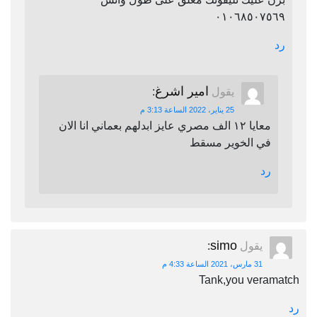
٠١٠٦٨٥٠٧٥٦٩
رد
امير اشرغ
يقول
:
25 يناير، 2022 الساعة 3:13 م
معايا ١٢ الف مصري عايز ابدلهم بعماني انا الان
في الخوير مسقط
رد
simo
يقول
:
31 مارس، 2021 الساعة 4:33 م
Tank,you veramatch
رد