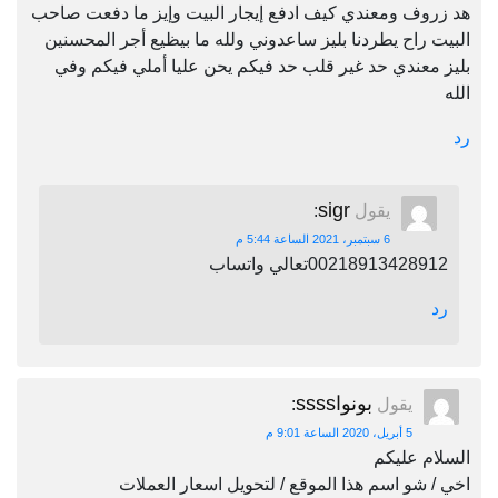
هد زروف ومعندي كيف ادفع إيجار البيت وإيز ما دفعت صاحب
البيت راح يطردنا بليز ساعدوني ولله ما بيظيع أجر المحسنين
بليز معندي حد غير قلب حد فيكم يحن عليا أملي فيكم وفي
الله
رد
sigr
يقول
:
6 سبتمبر، 2021 الساعة 5:44 م
00218913428912تعالي واتساب
رد
بونواssss
يقول
:
5 أبريل، 2020 الساعة 9:01 م
السلام عليكم
اخي / شو اسم هذا الموقع / لتحويل اسعار العملات