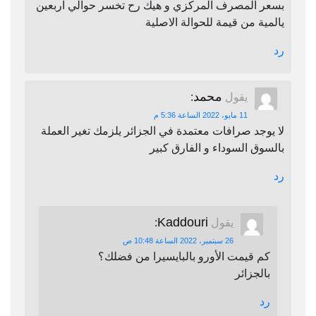
بسعر المصرف المركزي و هيك رح تخسر حوالي اربعين
يالمية من قيمة للحوالة الاصلية
رد
محمد
يقول
:
11 مايو، 2022 الساعة 5:36 م
لا يوجد صرافات معتمدة في الجزائر يلزمك تغير العملة
بالسوق السوداء و الفارق كبير
رد
Kaddouri
يقول
:
26 سبتمبر، 2022 الساعة 10:48 ص
كم قيمت الأورو بالبايسيرا من فضلك؟
بالجزائر
رد