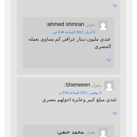
رد
ahmed shmran
يقول
:
9 أبريل، 2022 الساعة 9:48 ص
عندي مليون دينار عراقي كم يساوي بعمله
المصري
رد
Sherween
يقول
:
9 نوفمبر، 2021 الساعة 6:00 م
عندي مبلغ كبير وعايزة احولهم مصري
رد
محمد حنفي
يقول
: