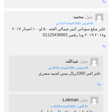
رد
محمد
يقول
:
19 فبراير، 2021 الساعة 2:17 ص
عايز مبلغ سوداني كبير شمالي الفئه ٥٠ او١٠٠ اصدار ٢٠١٧
و٢٠١٨ ٢٠١٩ ودا رقمي 01125436663
رد
عبدالله
يقول
:
29 سبتمبر، 2021 الساعة 10:01 ص
عايز اغير 1000ريال يمني لجنيه مصري
رد
Lokman
يقول
:
31 أكتوبر، 2021 الساعة 10:53 م
برن عليك تليفونك مغلق على طول واتس