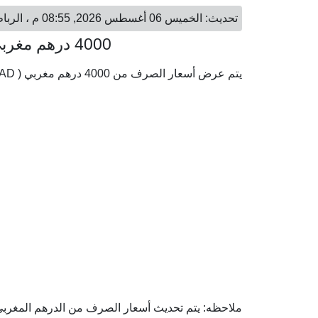
تحديث: الخميس 06 أغسطس 2026, 08:55 م ، الرباط - الخميس 06 أغسطس 2026, 10:55 م ، الكويت
4000 درهم مغربي = 132.77 دينار كويتي
يتم عرض أسعار الصرف من 4000 درهم مغربي ( MAD) إلى الدينار الكويتي ( KWD) وفقا لأحدث أسعار الصرف.
ملاحظه: يتم تحديث أسعار الصرف من الدرهم المغربي إل