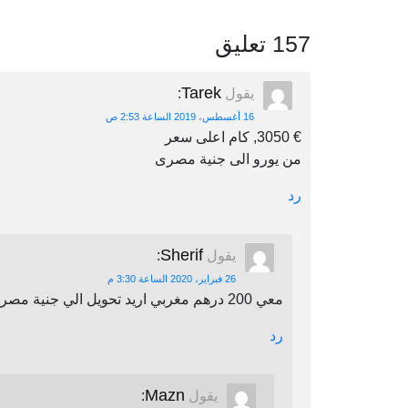
157 تعليق
Tarek
يقول
:
16 أغسطس، 2019 الساعة 2:53 ص
€ 3050, كام اعلى سعر
من يورو الى جنية مصرى
رد
Sherif
يقول
:
26 فبراير، 2020 الساعة 3:30 م
معي 200 درهم مغربي اريد تحويل الي جنية مصري اين يمكنني أن احول
رد
Mazn
يقول
: