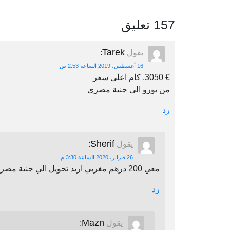
157 تعليق
Tarek
يقول
:
16 أغسطس، 2019 الساعة 2:53 ص
€ 3050, كام اعلى سعر
من يورو الى جنية مصرى
رد
Sherif
يقول
:
26 فبراير، 2020 الساعة 3:30 م
معي 200 درهم مغربي اريد تحويل الي جنية مصري اين يمكنني أن احول
رد
Mazn
يقول
: