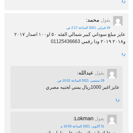
رد
محمد
يقول
:
19 فبراير، 2021 الساعة 2:17 ص
عايز مبلغ سوداني كبير شمالي الفئه ٥٠ او١٠٠ اصدار ٢٠١٧
و٢٠١٨ ٢٠١٩ ودا رقمي 01125436663
رد
عبدالله
يقول
:
29 سبتمبر، 2021 الساعة 10:01 ص
عايز اغير 1000ريال يمني لجنيه مصري
رد
Lokman
يقول
:
31 أكتوبر، 2021 الساعة 10:53 م
برن عليك تليفونك مغلق على طول واتس