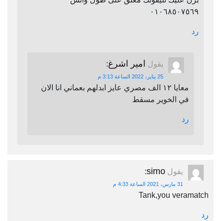
٠١٠٦٨٥٠٧٥٦٩
رد
امير اشرغ
يقول
:
25 يناير، 2022 الساعة 3:13 م
معايا ١٢ الف مصري عايز ابدلهم بعماني انا الان
في الخوير مسقط
رد
simo
يقول
:
31 مارس، 2021 الساعة 4:33 م
Tank,you veramatch
رد