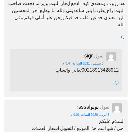
هد زروف ومعندي كيف ادفع إيجار البيت وإيز ما دفعت صاحب
البيت راح يطردنا بليز ساعدوني ولله ما بيظيع أجر المحسنين
بليز معندي حد غير قلب حد فيكم يحن عليا أملي فيكم وفي
الله
رد
sigr
يقول
:
6 سبتمبر، 2021 الساعة 5:44 م
00218913428912تعالي واتساب
رد
بونواssss
يقول
:
5 أبريل، 2020 الساعة 9:01 م
السلام عليكم
اخي / شو اسم هذا الموقع / لتحويل اسعار العملات