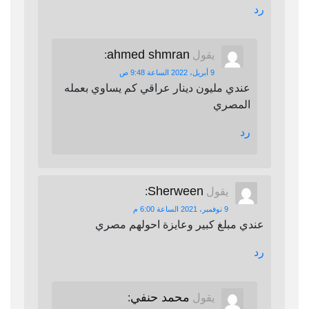
رد
ahmed shmran
يقول
:
9 أبريل، 2022 الساعة 9:48 ص
عندي مليون دينار عراقي كم يساوي بعمله
المصري
رد
Sherween
يقول
:
9 نوفمبر، 2021 الساعة 6:00 م
عندي مبلغ كبير وعايزة احولهم مصري
رد
محمد حنفي
يقول
: