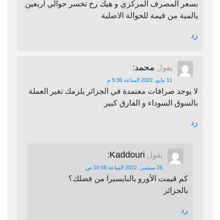
بسعر المصرف المركزي و هيك رح تخسر حوالي اربعين
يالمية من قيمة للحوالة الاصلية
رد
محمد
يقول
:
11 مايو، 2022 الساعة 5:36 م
لا يوجد صرافات معتمدة في الجزائر يلزمك تغير العملة
بالسوق السوداء و الفارق كبير
رد
Kaddouri
يقول
:
26 سبتمبر، 2022 الساعة 10:48 ص
كم قيمت الأورو بالبايسيرا من فضلك؟
بالجزائر
رد