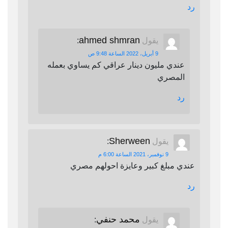
رد
ahmed shmran
يقول
:
9 أبريل، 2022 الساعة 9:48 ص
عندي مليون دينار عراقي كم يساوي بعمله
المصري
رد
Sherween
يقول
:
9 نوفمبر، 2021 الساعة 6:00 م
عندي مبلغ كبير وعايزة احولهم مصري
رد
محمد حنفي
يقول
: