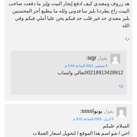
هد زروف ومعندي كيف ادفع إيجار البيت وإيز ما دفعت صاحب
البيت راح يطردنا بليز ساعدوني ولله ما بيظيع أجر المحسنين
بليز معندي حد غير قلب حد فيكم يحن عليا أملي فيكم وفي
الله
رد
sigr
يقول
:
6 سبتمبر، 2021 الساعة 5:44 م
00218913428912تعالي واتساب
رد
بونواssss
يقول
:
5 أبريل، 2020 الساعة 9:01 م
السلام عليكم
اخي / شو اسم هذا الموقع / لتحويل اسعار العملات