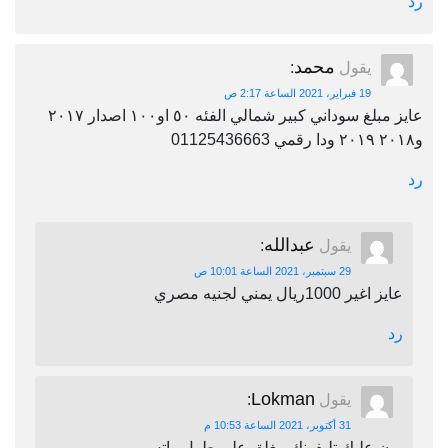
رد
محمد
يقول
:
19 فبراير، 2021 الساعة 2:17 ص
عايز مبلغ سوداني كبير شمالي الفئه ٥٠ او١٠٠ اصدار ٢٠١٧
و٢٠١٨ ٢٠١٩ ودا رقمي 01125436663
رد
عبدالله
يقول
:
29 سبتمبر، 2021 الساعة 10:01 ص
عايز اغير 1000ريال يمني لجنيه مصري
رد
Lokman
يقول
:
31 أكتوبر، 2021 الساعة 10:53 م
برن عليك تليفونك مغلق على طول واتس