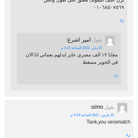
٠١٠٦٨٥٠٧٥٦٩
رد
امير اشرغ
يقول
:
25 يناير، 2022 الساعة 3:13 م
معايا ١٢ الف مصري عايز ابدلهم بعماني انا الان
في الخوير مسقط
رد
simo
يقول
:
31 مارس، 2021 الساعة 4:33 م
Tank,you veramatch
رد