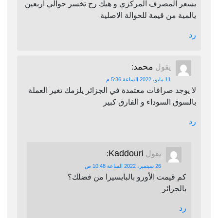
بسعر المصرف المركزي و هيك رح تخسر حوالي اربعين
يالمية من قيمة للحوالة الاصلية
رد
محمد
يقول
:
11 مايو، 2022 الساعة 5:36 م
لا يوجد صرافات معتمدة في الجزائر يلزمك تغير العملة
بالسوق السوداء و الفارق كبير
رد
Kaddouri
يقول
:
26 سبتمبر، 2022 الساعة 10:48 ص
كم قيمت الأورو بالبايسيرا من فضلك؟
بالجزائر
رد