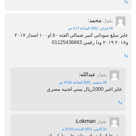
رد
محمد
يقول
:
19 فبراير، 2021 الساعة 2:17 ص
عايز مبلغ سوداني كبير شمالي الفئه ٥٠ او١٠٠ اصدار ٢٠١٧
و٢٠١٨ ٢٠١٩ ودا رقمي 01125436663
رد
عبدالله
يقول
:
29 سبتمبر، 2021 الساعة 10:01 ص
عايز اغير 1000ريال يمني لجنيه مصري
رد
Lokman
يقول
:
31 أكتوبر، 2021 الساعة 10:53 م
برن عليك تليفونك مغلق على طول واتس