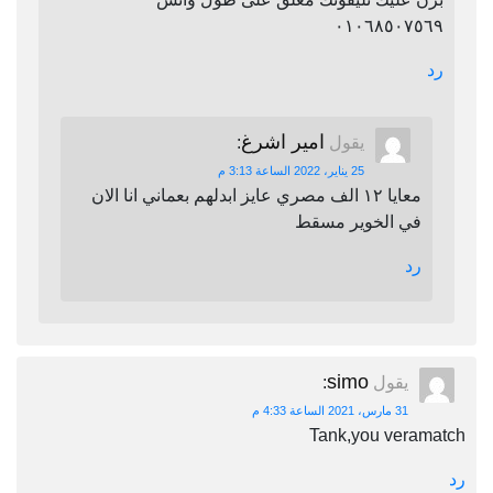
٠١٠٦٨٥٠٧٥٦٩
رد
امير اشرغ
يقول
:
25 يناير، 2022 الساعة 3:13 م
معايا ١٢ الف مصري عايز ابدلهم بعماني انا الان
في الخوير مسقط
رد
simo
يقول
:
31 مارس، 2021 الساعة 4:33 م
Tank,you veramatch
رد