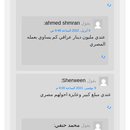
رد
ahmed shmran
يقول
:
9 أبريل، 2022 الساعة 9:48 ص
عندي مليون دينار عراقي كم يساوي بعمله
المصري
رد
Sherween
يقول
:
9 نوفمبر، 2021 الساعة 6:00 م
عندي مبلغ كبير وعايزة احولهم مصري
رد
محمد حنفي
يقول
: