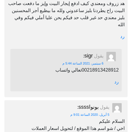
هد زروف ومعندي كيف ادفع إيجار البيت وإيز ما دفعت صاحب
البيت راح يطردنا بليز ساعدوني ولله ما بيظيع أجر المحسنين
بليز معندي حد غير قلب حد فيكم يحن عليا أملي فيكم وفي
الله
رد
sigr
يقول
:
6 سبتمبر، 2021 الساعة 5:44 م
00218913428912تعالي واتساب
رد
بونواssss
يقول
:
5 أبريل، 2020 الساعة 9:01 م
السلام عليكم
اخي / شو اسم هذا الموقع / لتحويل اسعار العملات