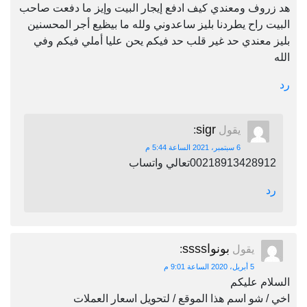
هد زروف ومعندي كيف ادفع إيجار البيت وإيز ما دفعت صاحب
البيت راح يطردنا بليز ساعدوني ولله ما بيظيع أجر المحسنين
بليز معندي حد غير قلب حد فيكم يحن عليا أملي فيكم وفي
الله
رد
sigr
يقول
:
6 سبتمبر، 2021 الساعة 5:44 م
00218913428912تعالي واتساب
رد
بونواssss
يقول
:
5 أبريل، 2020 الساعة 9:01 م
السلام عليكم
اخي / شو اسم هذا الموقع / لتحويل اسعار العملات