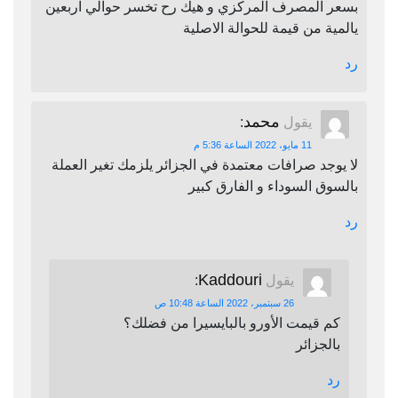
بسعر المصرف المركزي و هيك رح تخسر حوالي اربعين
يالمية من قيمة للحوالة الاصلية
رد
محمد
يقول
:
11 مايو، 2022 الساعة 5:36 م
لا يوجد صرافات معتمدة في الجزائر يلزمك تغير العملة
بالسوق السوداء و الفارق كبير
رد
Kaddouri
يقول
:
26 سبتمبر، 2022 الساعة 10:48 ص
كم قيمت الأورو بالبايسيرا من فضلك؟
بالجزائر
رد