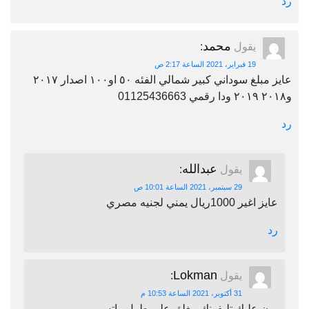
رد
محمد
يقول
:
19 فبراير، 2021 الساعة 2:17 ص
عايز مبلغ سوداني كبير شمالي الفئه ٥٠ او١٠٠ اصدار ٢٠١٧
و٢٠١٨ ٢٠١٩ ودا رقمي 01125436663
رد
عبدالله
يقول
:
29 سبتمبر، 2021 الساعة 10:01 ص
عايز اغير 1000ريال يمني لجنيه مصري
رد
Lokman
يقول
:
31 أكتوبر، 2021 الساعة 10:53 م
برن عليك تليفونك مغلق على طول واتس