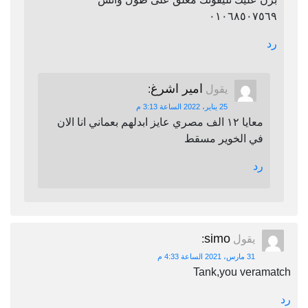
٠١٠٦٨٥٠٧٥٦٩
رد
امير اشرغ
يقول
:
25 يناير، 2022 الساعة 3:13 م
معايا ١٢ الف مصري عايز ابدلهم بعماني انا الان
في الخوير مسقط
رد
simo
يقول
:
31 مارس، 2021 الساعة 4:33 م
Tank,you veramatch
رد