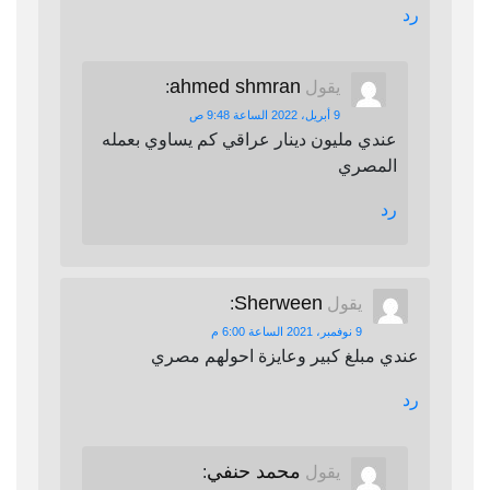
رد
ahmed shmran
يقول
:
9 أبريل، 2022 الساعة 9:48 ص
عندي مليون دينار عراقي كم يساوي بعمله
المصري
رد
Sherween
يقول
:
9 نوفمبر، 2021 الساعة 6:00 م
عندي مبلغ كبير وعايزة احولهم مصري
رد
محمد حنفي
يقول
: