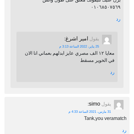
٠١٠٦٨٥٠٧٥٦٩
رد
امير اشرغ
يقول
:
25 يناير، 2022 الساعة 3:13 م
معايا ١٢ الف مصري عايز ابدلهم بعماني انا الان
في الخوير مسقط
رد
simo
يقول
:
31 مارس، 2021 الساعة 4:33 م
Tank,you veramatch
رد