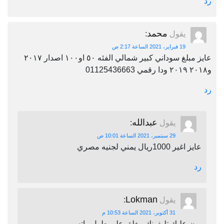
رد
محمد
يقول
:
19 فبراير، 2021 الساعة 2:17 ص
عايز مبلغ سوداني كبير شمالي الفئه ٥٠ او١٠٠ اصدار ٢٠١٧
و٢٠١٨ ٢٠١٩ ودا رقمي 01125436663
رد
عبدالله
يقول
:
29 سبتمبر، 2021 الساعة 10:01 ص
عايز اغير 1000ريال يمني لجنيه مصري
رد
Lokman
يقول
:
31 أكتوبر، 2021 الساعة 10:53 م
برن عليك تليفونك مغلق على طول واتس