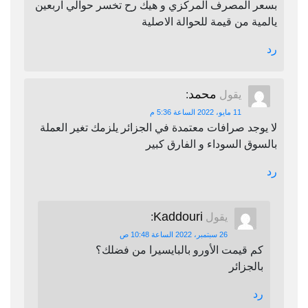
بسعر المصرف المركزي و هيك رح تخسر حوالي اربعين
يالمية من قيمة للحوالة الاصلية
رد
محمد
يقول
:
11 مايو، 2022 الساعة 5:36 م
لا يوجد صرافات معتمدة في الجزائر يلزمك تغير العملة
بالسوق السوداء و الفارق كبير
رد
Kaddouri
يقول
:
26 سبتمبر، 2022 الساعة 10:48 ص
كم قيمت الأورو بالبايسيرا من فضلك؟
بالجزائر
رد