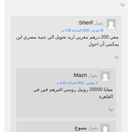
رد
Sherif
يقول
:
26 فبراير، 2020 الساعة 3:30 م
معي 200 درهم مغربي اريد تحويل الي جنية مصري اين
يمكنني أن احول
رد
Mazn
يقول
:
4 نوفمبر، 2021 الساعة 4:20 م
معايا 20000 روبيل روسي اغيرهم فين في
القاهرة
رد
يسوع
يقول
: