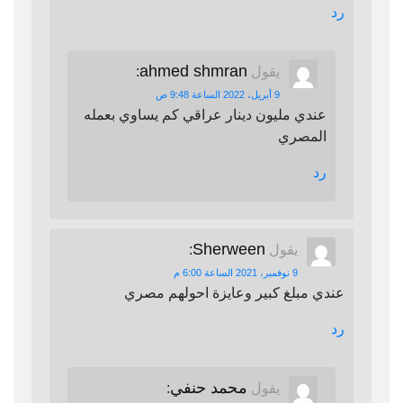
رد
ahmed shmran
يقول
:
9 أبريل، 2022 الساعة 9:48 ص
عندي مليون دينار عراقي كم يساوي بعمله
المصري
رد
Sherween
يقول
:
9 نوفمبر، 2021 الساعة 6:00 م
عندي مبلغ كبير وعايزة احولهم مصري
رد
محمد حنفي
يقول
: