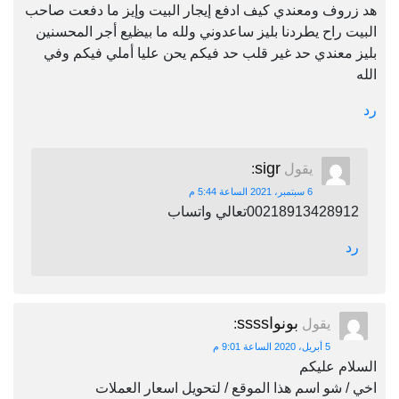
هد زروف ومعندي كيف ادفع إيجار البيت وإيز ما دفعت صاحب
البيت راح يطردنا بليز ساعدوني ولله ما بيظيع أجر المحسنين
بليز معندي حد غير قلب حد فيكم يحن عليا أملي فيكم وفي
الله
رد
sigr
يقول
:
6 سبتمبر، 2021 الساعة 5:44 م
00218913428912تعالي واتساب
رد
بونواssss
يقول
:
5 أبريل، 2020 الساعة 9:01 م
السلام عليكم
اخي / شو اسم هذا الموقع / لتحويل اسعار العملات