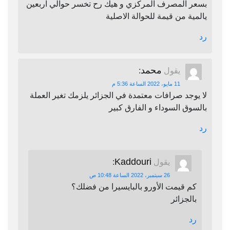
بسعر المصرف المركزي و هيك رح تخسر حوالي اربعين
يالمية من قيمة للحوالة الاصلية
رد
محمد
يقول
:
11 مايو، 2022 الساعة 5:36 م
لا يوجد صرافات معتمدة في الجزائر يلزمك تغير العملة
بالسوق السوداء و الفارق كبير
رد
Kaddouri
يقول
:
26 سبتمبر، 2022 الساعة 10:48 ص
كم قيمت الأورو بالبايسيرا من فضلك؟
بالجزائر
رد