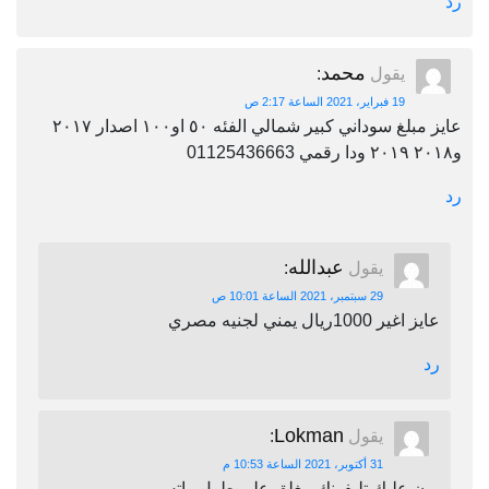
رد
محمد
يقول
:
19 فبراير، 2021 الساعة 2:17 ص
عايز مبلغ سوداني كبير شمالي الفئه ٥٠ او١٠٠ اصدار ٢٠١٧
و٢٠١٨ ٢٠١٩ ودا رقمي 01125436663
رد
عبدالله
يقول
:
29 سبتمبر، 2021 الساعة 10:01 ص
عايز اغير 1000ريال يمني لجنيه مصري
رد
Lokman
يقول
:
31 أكتوبر، 2021 الساعة 10:53 م
برن عليك تليفونك مغلق على طول واتس