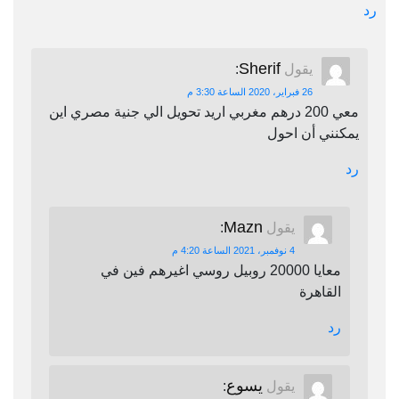
رد
Sherif
يقول
:
26 فبراير، 2020 الساعة 3:30 م
معي 200 درهم مغربي اريد تحويل الي جنية مصري اين
يمكنني أن احول
رد
Mazn
يقول
:
4 نوفمبر، 2021 الساعة 4:20 م
معايا 20000 روبيل روسي اغيرهم فين في
القاهرة
رد
يسوع
يقول
: