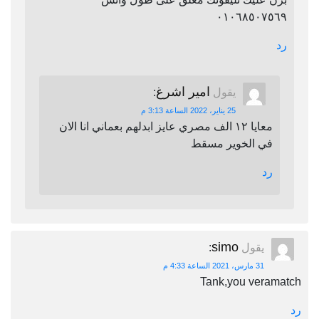
٠١٠٦٨٥٠٧٥٦٩
رد
امير اشرغ
يقول
:
25 يناير، 2022 الساعة 3:13 م
معايا ١٢ الف مصري عايز ابدلهم بعماني انا الان
في الخوير مسقط
رد
simo
يقول
:
31 مارس، 2021 الساعة 4:33 م
Tank,you veramatch
رد