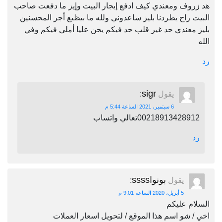
هد زروف ومعندي كيف ادفع إيجار البيت وإيز ما دفعت صاحب
البيت راح يطردنا بليز ساعدوني ولله ما بيظيع أجر المحسنين
بليز معندي حد غير قلب حد فيكم يحن عليا أملي فيكم وفي
الله
رد
sigr
يقول
:
6 سبتمبر، 2021 الساعة 5:44 م
00218913428912تعالي واتساب
رد
بونواssss
يقول
:
5 أبريل، 2020 الساعة 9:01 م
السلام عليكم
اخي / شو اسم هذا الموقع / لتحويل اسعار العملات