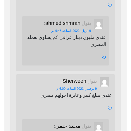
رد
ahmed shmran
يقول
:
9 أبريل، 2022 الساعة 9:48 ص
عندي مليون دينار عراقي كم يساوي بعمله
المصري
رد
Sherween
يقول
:
9 نوفمبر، 2021 الساعة 6:00 م
عندي مبلغ كبير وعايزة احولهم مصري
رد
محمد حنفي
يقول
: