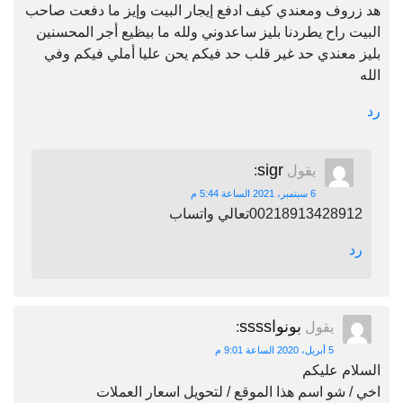
هد زروف ومعندي كيف ادفع إيجار البيت وإيز ما دفعت صاحب
البيت راح يطردنا بليز ساعدوني ولله ما بيظيع أجر المحسنين
بليز معندي حد غير قلب حد فيكم يحن عليا أملي فيكم وفي
الله
رد
sigr
يقول
:
6 سبتمبر، 2021 الساعة 5:44 م
00218913428912تعالي واتساب
رد
بونواssss
يقول
:
5 أبريل، 2020 الساعة 9:01 م
السلام عليكم
اخي / شو اسم هذا الموقع / لتحويل اسعار العملات