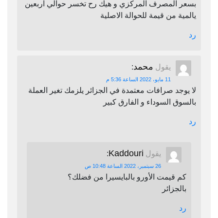
بسعر المصرف المركزي و هيك رح تخسر حوالي اربعين
يالمية من قيمة للحوالة الاصلية
رد
محمد
يقول
:
11 مايو، 2022 الساعة 5:36 م
لا يوجد صرافات معتمدة في الجزائر يلزمك تغير العملة
بالسوق السوداء و الفارق كبير
رد
Kaddouri
يقول
:
26 سبتمبر، 2022 الساعة 10:48 ص
كم قيمت الأورو بالبايسيرا من فضلك؟
بالجزائر
رد