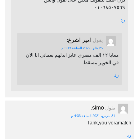
٠١٠٦٨٥٠٧٥٦٩
رد
امير اشرغ
يقول
:
25 يناير، 2022 الساعة 3:13 م
معايا ١٢ الف مصري عايز ابدلهم بعماني انا الان
في الخوير مسقط
رد
simo
يقول
:
31 مارس، 2021 الساعة 4:33 م
Tank,you veramatch
رد