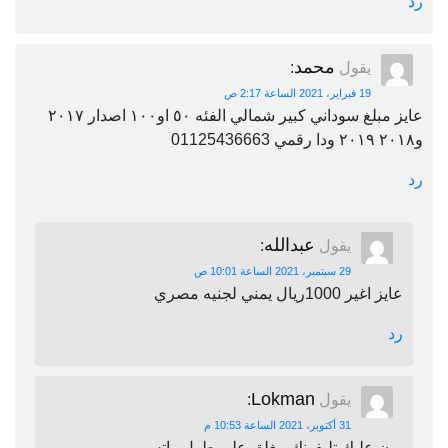
رد
محمد
يقول
:
19 فبراير، 2021 الساعة 2:17 ص
عايز مبلغ سوداني كبير شمالي الفئه ٥٠ او١٠٠ اصدار ٢٠١٧
و٢٠١٨ ٢٠١٩ ودا رقمي 01125436663
رد
عبدالله
يقول
:
29 سبتمبر، 2021 الساعة 10:01 ص
عايز اغير 1000ريال يمني لجنيه مصري
رد
Lokman
يقول
:
31 أكتوبر، 2021 الساعة 10:53 م
برن عليك تليفونك مغلق على طول واتس