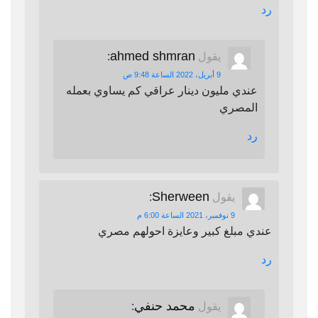
رد
ahmed shmran
يقول
:
9 أبريل، 2022 الساعة 9:48 ص
عندي مليون دينار عراقي كم يساوي بعمله
المصري
رد
Sherween
يقول
:
9 نوفمبر، 2021 الساعة 6:00 م
عندي مبلغ كبير وعايزة احولهم مصري
رد
محمد حنفي
يقول
: