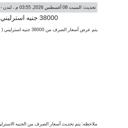
تحديث: السبت 08 أغسطس 2026, 03:55 م ، لندن - السبت 08 أغسطس 2026, 06:55 م ، دوباي
38000 جنيه استرليني = 187,932.21 درهم إماراتي
يتم عرض أسعار الصرف من 38000 جنيه استرليني ( GBP) إلى الدرهم الإماراتي ( AED) وفقا لأحدث أسعار الصرف.
ملاحظه: يتم تحديث أسعار الصرف من الجنيه الاسترليني 