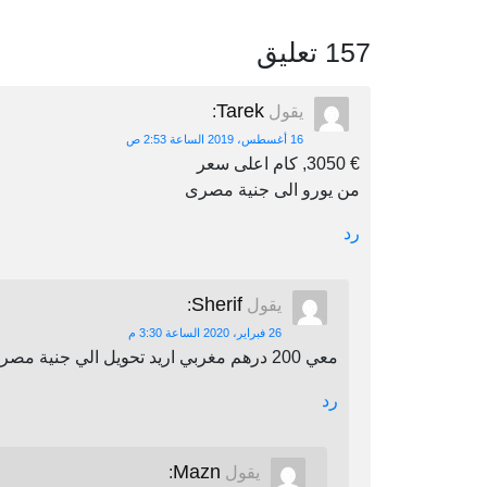
157 تعليق
Tarek
يقول
:
16 أغسطس، 2019 الساعة 2:53 ص
€ 3050, كام اعلى سعر
من يورو الى جنية مصرى
رد
Sherif
يقول
:
26 فبراير، 2020 الساعة 3:30 م
معي 200 درهم مغربي اريد تحويل الي جنية مصري اين يمكنني أن احول
رد
Mazn
يقول
: