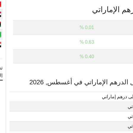
هم الإماراتي
0.01 %
0.63 %
0.40 %
تح
ال