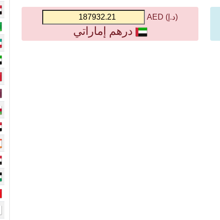
(د.إ) AED
درهم إماراتي