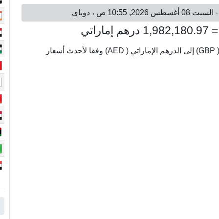
يتم عرض أسعار الصرف من 400000 جنيه استرليني ( GBP) إلى الدرهم الإماراتي ( AED) وفقا لأحدث أسعار