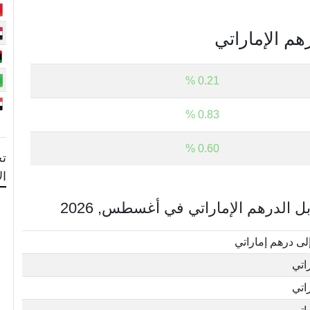
هم الإماراتي
0.21 %
0.83 %
0.60 %
تح
ال