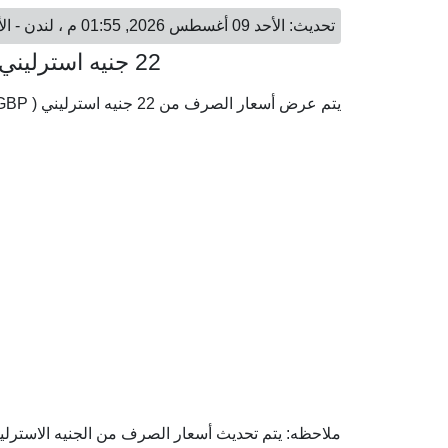
تحديث: الأحد 09 أغسطس 2026, 01:55 م ، لندن - الأحد 09 أغسطس 2026, 04:55 م ، دوباي
22 جنيه استرليني = 108.80 درهم إماراتي
يتم عرض أسعار الصرف من 22 جنيه استرليني ( GBP) إلى الدرهم الإماراتي ( AED) وفقا لأحدث أسعار الصرف.
ملاحظه: يتم تحديث أسعار الصرف من الجنيه الاسترليني 