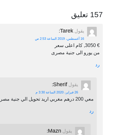
157 تعليق
Tarek
يقول
:
16 أغسطس، 2019 الساعة 2:53 ص
€ 3050, كام اعلى سعر
من يورو الى جنية مصرى
رد
Sherif
يقول
:
26 فبراير، 2020 الساعة 3:30 م
معي 200 درهم مغربي اريد تحويل الي جنية مصري اين يمكنني أن احول
رد
Mazn
يقول
: