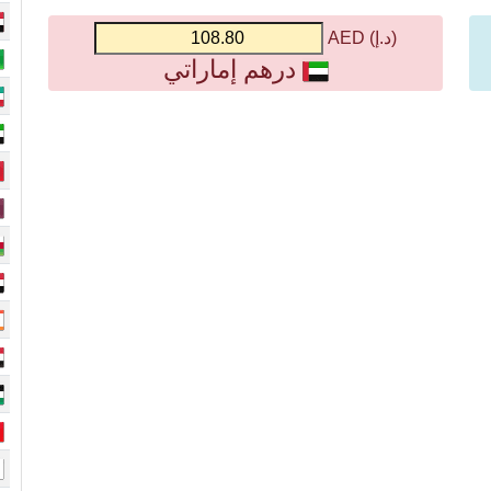
(د.إ) AED
درهم إماراتي