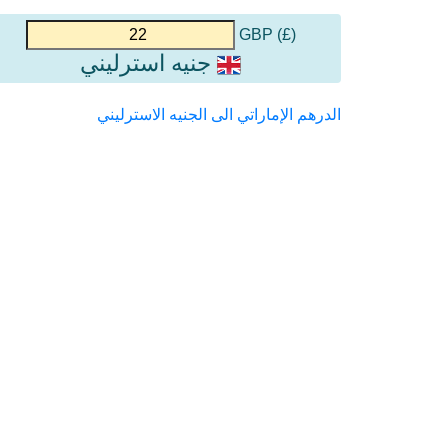
(£) GBP
جنيه استرليني
الدرهم الإماراتي الى الجنيه الاسترليني