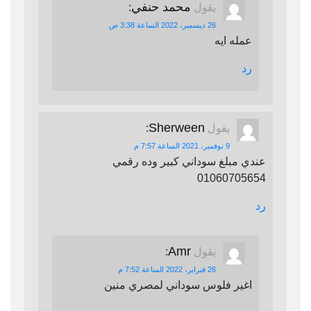
محمد حنفي
يقول
:
26 ديسمبر، 2022 الساعة 3:38 ص
عمله ايه
رد
Sherween
يقول
:
9 نوفمبر، 2021 الساعة 7:57 م
عندي مبلغ سوداني كبير وده رقمي
01060705654
رد
Amr
يقول
:
26 فبراير، 2022 الساعة 7:52 م
اغير فلوس سوداني لمصري منين