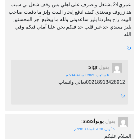
عمري24 بشتغل وبصرف على اهلي بس وقف شغل بي سبب
هد زروف ومعندي كيف ادفع إيجار البيت وإيز ما دفعت صاحب
البيت راح يطردنا بليز ساعدوني ولله ما بيظيع أجر المحسنين
بليز معندي حد غير قلب حد فيكم يحن عليا أملي فيكم وفي
الله
رد
sigr
يقول
:
6 سبتمبر، 2021 الساعة 5:44 م
00218913428912تعالي واتساب
رد
بونواssss
يقول
:
5 أبريل، 2020 الساعة 9:01 م
السلام عليكم