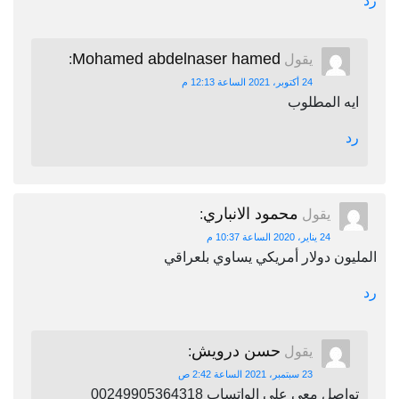
رد
Mohamed abdelnaser hamed
يقول
:
24 أكتوبر، 2021 الساعة 12:13 م
ايه المطلوب
رد
محمود الانباري
يقول
:
24 يناير، 2020 الساعة 10:37 م
المليون دولار أمريكي يساوي بلعراقي
رد
حسن درويش
يقول
:
23 سبتمبر، 2021 الساعة 2:42 ص
تواصل معي علي الواتساب 00249905364318