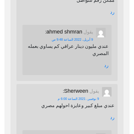
ممكن رقم للتواصل
رد
ahmed shmran
يقول
:
9 أبريل، 2022 الساعة 9:48 ص
عندي مليون دينار عراقي كم يساوي بعمله
المصري
رد
Sherween
يقول
:
9 نوفمبر، 2021 الساعة 6:00 م
عندي مبلغ كبير وعايزة احولهم مصري
رد