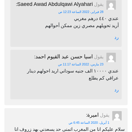
Saeed Awad Abdulqawi Alyahari
يقول
:
28 فبراير، 2022 الساعة 12:23 ص
عندي ٤٤٠ درهم مغربي
أريد تحويلهم مصري زين ممكن أحوالهم
رد
اسيا حسن عبد القيوم احمد
يقول
:
23 مارس، 2022 الساعة 11:17 ص
عندي ١٠٠٠٠ الف جنيه سوداني اريد احولهم دينار
عراقي كم يطلع
رد
اميرة
يقول
:
1 أبريل، 2020 الساعة 6:45 ص
سلام عليكم انا من المغرب اتمنى حد يسعدني بهد زروف انا