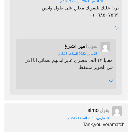
31 أكتوبر، 2021 الساعة 10:53 م
برن عليك تليفونك مغلق على طول واتس
٠١٠٦٨٥٠٧٥٦٩
رد
امير اشرغ
يقول
:
25 يناير، 2022 الساعة 3:13 م
معايا ١٢ الف مصري عايز ابدلهم بعماني انا الان
في الخوير مسقط
رد
simo
يقول
:
31 مارس، 2021 الساعة 4:33 م
Tank,you veramatch