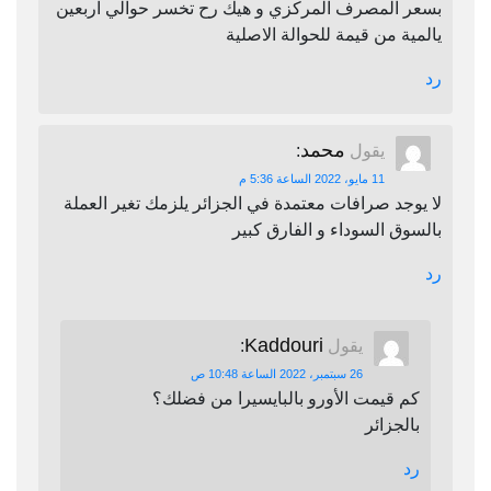
بسعر المصرف المركزي و هيك رح تخسر حوالي اربعين
يالمية من قيمة للحوالة الاصلية
رد
محمد
يقول
:
11 مايو، 2022 الساعة 5:36 م
لا يوجد صرافات معتمدة في الجزائر يلزمك تغير العملة
بالسوق السوداء و الفارق كبير
رد
Kaddouri
يقول
:
26 سبتمبر، 2022 الساعة 10:48 ص
كم قيمت الأورو بالبايسيرا من فضلك؟
بالجزائر
رد