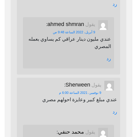
رد
ahmed shmran
يقول
:
9 أبريل، 2022 الساعة 9:48 ص
عندي مليون دينار عراقي كم يساوي بعمله
المصري
رد
Sherween
يقول
:
9 نوفمبر، 2021 الساعة 6:00 م
عندي مبلغ كبير وعايزة احولهم مصري
رد
محمد حنفي
يقول
: