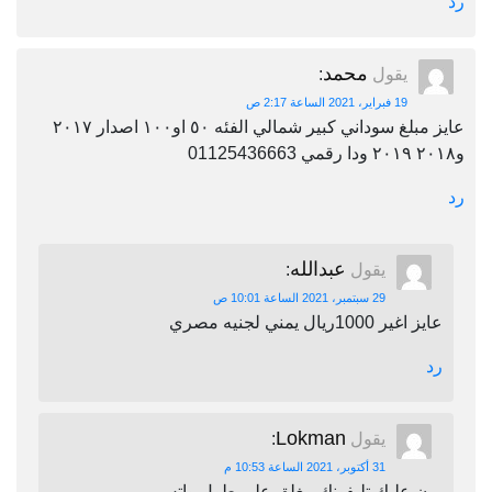
رد
محمد
يقول
:
19 فبراير، 2021 الساعة 2:17 ص
عايز مبلغ سوداني كبير شمالي الفئه ٥٠ او١٠٠ اصدار ٢٠١٧
و٢٠١٨ ٢٠١٩ ودا رقمي 01125436663
رد
عبدالله
يقول
:
29 سبتمبر، 2021 الساعة 10:01 ص
عايز اغير 1000ريال يمني لجنيه مصري
رد
Lokman
يقول
:
31 أكتوبر، 2021 الساعة 10:53 م
برن عليك تليفونك مغلق على طول واتس