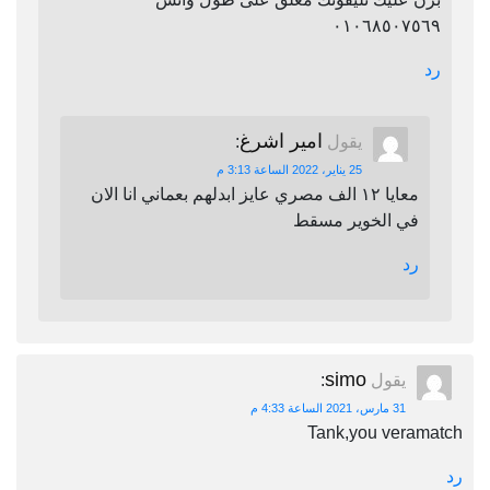
٠١٠٦٨٥٠٧٥٦٩
رد
امير اشرغ
يقول
:
25 يناير، 2022 الساعة 3:13 م
معايا ١٢ الف مصري عايز ابدلهم بعماني انا الان
في الخوير مسقط
رد
simo
يقول
:
31 مارس، 2021 الساعة 4:33 م
Tank,you veramatch
رد