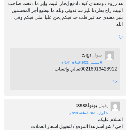
هد زروف ومعندي كيف ادفع إيجار البيت وإيز ما دفعت صاحب
البيت راح يطردنا بليز ساعدوني ولله ما بيظيع أجر المحسنين
بليز معندي حد غير قلب حد فيكم يحن عليا أملي فيكم وفي
الله
رد
sigr
يقول
:
6 سبتمبر، 2021 الساعة 5:44 م
00218913428912تعالي واتساب
رد
بونواssss
يقول
:
5 أبريل، 2020 الساعة 9:01 م
السلام عليكم
اخي / شو اسم هذا الموقع / لتحويل اسعار العملات