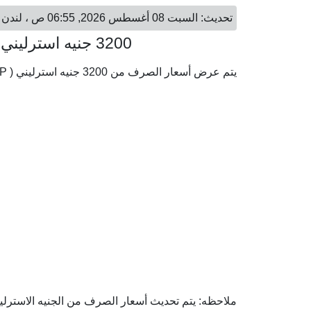
تحديث: السبت 08 أغسطس 2026, 06:55 ص ، لندن - السبت 08 أغسطس 2026, 09:55 ص ، دوباي
3200 جنيه استرليني = 15,857.45 درهم إماراتي
يتم عرض أسعار الصرف من 3200 جنيه استرليني ( GBP) إلى الدرهم الإماراتي ( AED) وفقا لأحدث أسعار الصرف.
ملاحظه: يتم تحديث أسعار الصرف من الجنيه الاسترليني 