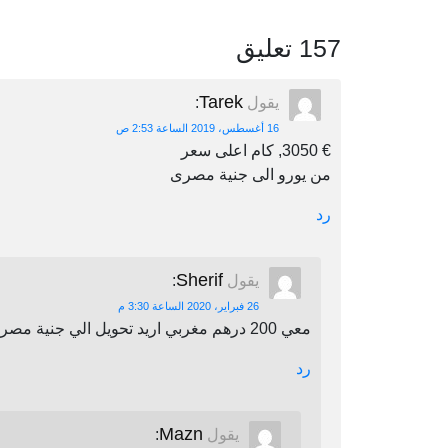
157 تعليق
Tarek
يقول
:
16 أغسطس، 2019 الساعة 2:53 ص
€ 3050, كام اعلى سعر
من يورو الى جنية مصرى
رد
Sherif
يقول
:
26 فبراير، 2020 الساعة 3:30 م
معي 200 درهم مغربي اريد تحويل الي جنية مصري اين يمكنني أن احول
رد
Mazn
يقول
: