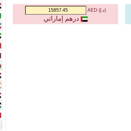
(د.إ) AED
درهم إماراتي