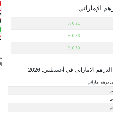
هم الإماراتي
0.21 %
0.83 %
0.60 %
تح
ال