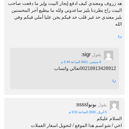
هد زروف ومعندي كيف ادفع إيجار البيت وإيز ما دفعت صاحب
البيت راح يطردنا بليز ساعدوني ولله ما بيظيع أجر المحسنين
بليز معندي حد غير قلب حد فيكم يحن عليا أملي فيكم وفي
الله
رد
sigr
يقول
:
6 سبتمبر، 2021 الساعة 5:44 م
00218913428912تعالي واتساب
رد
بونواssss
يقول
:
5 أبريل، 2020 الساعة 9:01 م
السلام عليكم
اخي / شو اسم هذا الموقع / لتحويل اسعار العملات