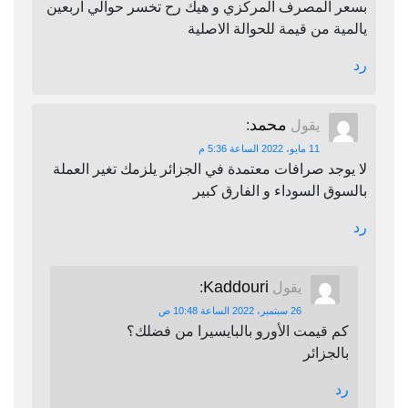
بسعر المصرف المركزي و هيك رح تخسر حوالي اربعين
يالمية من قيمة للحوالة الاصلية
رد
محمد
يقول
:
11 مايو، 2022 الساعة 5:36 م
لا يوجد صرافات معتمدة في الجزائر يلزمك تغير العملة
بالسوق السوداء و الفارق كبير
رد
Kaddouri
يقول
:
26 سبتمبر، 2022 الساعة 10:48 ص
كم قيمت الأورو بالبايسيرا من فضلك؟
بالجزائر
رد