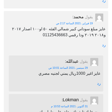
رد
محمد
يقول
:
19 فبراير، 2021 الساعة 2:17 ص
عايز مبلغ سوداني كبير شمالي الفئه ٥٠ او١٠٠ اصدار ٢٠١٧
و٢٠١٨ ٢٠١٩ ودا رقمي 01125436663
رد
عبدالله
يقول
:
29 سبتمبر، 2021 الساعة 10:01 ص
عايز اغير 1000ريال يمني لجنيه مصري
رد
Lokman
يقول
:
31 أكتوبر، 2021 الساعة 10:53 م
برن عليك تليفونك مغلق على طول واتس