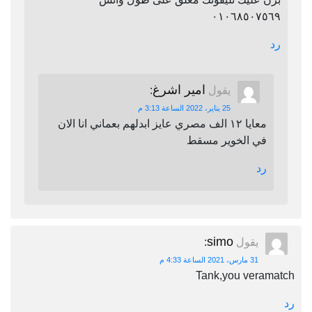
٠١٠٦٨٥٠٧٥٦٩
رد
امير اشرغ
يقول
:
25 يناير، 2022 الساعة 3:13 م
معايا ١٢ الف مصري عايز ابدلهم بعماني انا الان
في الخوير مسقط
رد
simo
يقول
:
31 مارس، 2021 الساعة 4:33 م
Tank,you veramatch
رد