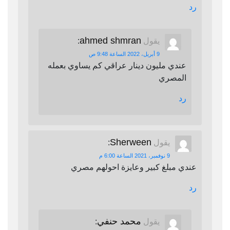
رد
ahmed shmran
يقول
:
9 أبريل، 2022 الساعة 9:48 ص
عندي مليون دينار عراقي كم يساوي بعمله
المصري
رد
Sherween
يقول
:
9 نوفمبر، 2021 الساعة 6:00 م
عندي مبلغ كبير وعايزة احولهم مصري
رد
محمد حنفي
يقول
: