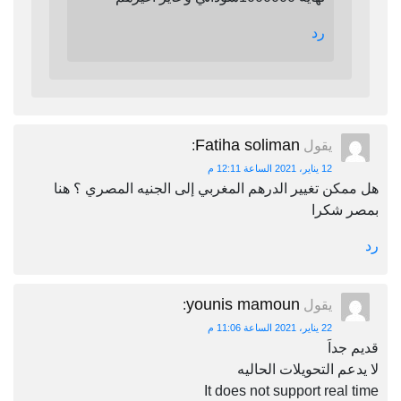
رد
Fatiha soliman
يقول
:
12 يناير، 2021 الساعة 12:11 م
هل ممكن تغيير الدرهم المغربي إلى الجنيه المصري ؟ هنا
بمصر شكرا
رد
younis mamoun
يقول
:
22 يناير، 2021 الساعة 11:06 م
قديم جداَ
لا يدعم التحويلات الحاليه
It does not support real time