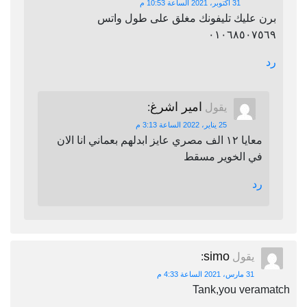
31 أكتوبر، 2021 الساعة 10:53 م
برن عليك تليفونك مغلق على طول واتس
٠١٠٦٨٥٠٧٥٦٩
رد
امير اشرغ
يقول
:
25 يناير، 2022 الساعة 3:13 م
معايا ١٢ الف مصري عايز ابدلهم بعماني انا الان
في الخوير مسقط
رد
simo
يقول
:
31 مارس، 2021 الساعة 4:33 م
Tank,you veramatch