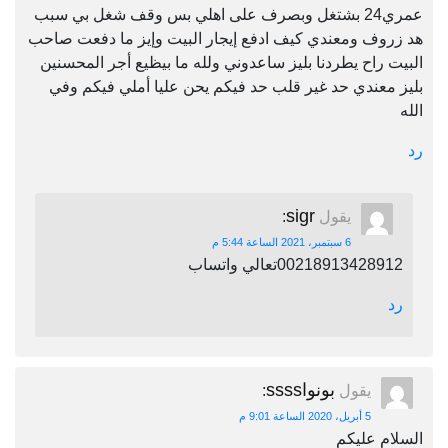
عمري24 بشتغل وبصرف على اهلي بس وقف شغل بي سبب
هد زروف ومعندي كيف ادفع إيجار البيت وإيز ما دفعت صاحب
البيت راح يطردنا بليز ساعدوني ولله ما بيظيع أجر المحسنين
بليز معندي حد غير قلب حد فيكم يحن عليا أملي فيكم وفي
الله
رد
sigr
يقول
:
6 سبتمبر، 2021 الساعة 5:44 م
00218913428912تعالي واتساب
رد
بونواssss
يقول
:
5 أبريل، 2020 الساعة 9:01 م
السلام عليكم