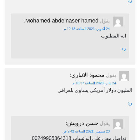
رد
Mohamed abdelnaser hamed
يقول
:
24 أكتوبر، 2021 الساعة 12:13 م
ايه المطلوب
رد
محمود الانباري
يقول
:
24 يناير، 2020 الساعة 10:37 م
المليون دولار أمريكي يساوي بلعراقي
رد
حسن درويش
يقول
:
23 سبتمبر، 2021 الساعة 2:42 ص
تواصل معي علي الواتساب 00249905364318