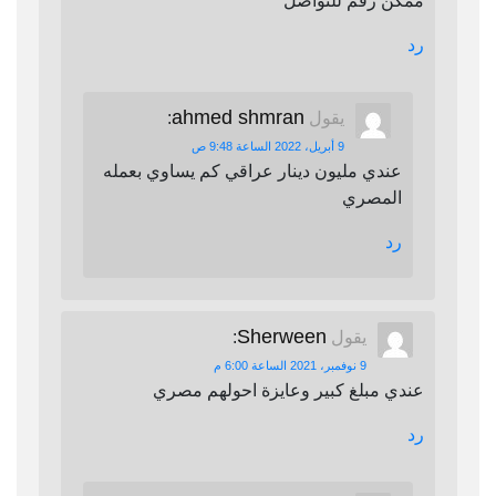
ممكن رقم للتواصل
رد
ahmed shmran
يقول
:
9 أبريل، 2022 الساعة 9:48 ص
عندي مليون دينار عراقي كم يساوي بعمله
المصري
رد
Sherween
يقول
:
9 نوفمبر، 2021 الساعة 6:00 م
عندي مبلغ كبير وعايزة احولهم مصري
رد