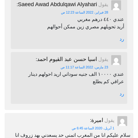
Saeed Awad Abdulqawi Alyahari
يقول
:
28 فبراير، 2022 الساعة 12:23 ص
عندي ٤٤٠ درهم مغربي
أريد تحويلهم مصري زين ممكن أحوالهم
رد
اسيا حسن عبد القيوم احمد
يقول
:
23 مارس، 2022 الساعة 11:17 ص
عندي ١٠٠٠٠ الف جنيه سوداني اريد احولهم دينار
عراقي كم يطلع
رد
اميرة
يقول
:
1 أبريل، 2020 الساعة 6:45 ص
سلام عليكم انا من المغرب اتمنى حد يسعدني بهد زروف انا