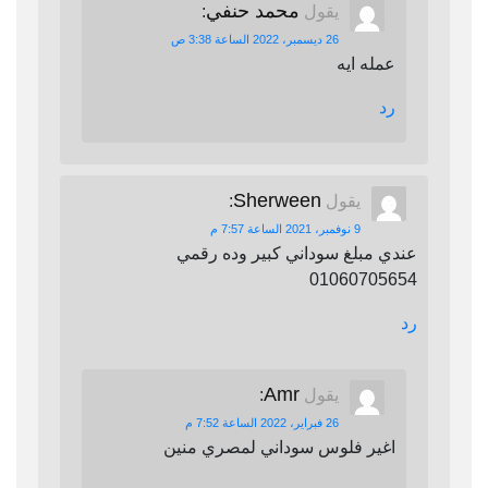
محمد حنفي
يقول
:
26 ديسمبر، 2022 الساعة 3:38 ص
عمله ايه
رد
Sherween
يقول
:
9 نوفمبر، 2021 الساعة 7:57 م
عندي مبلغ سوداني كبير وده رقمي
01060705654
رد
Amr
يقول
:
26 فبراير، 2022 الساعة 7:52 م
اغير فلوس سوداني لمصري منين