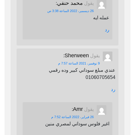
محمد حنفي
يقول
:
26 ديسمبر، 2022 الساعة 3:38 ص
عمله ايه
رد
Sherween
يقول
:
9 نوفمبر، 2021 الساعة 7:57 م
عندي مبلغ سوداني كبير وده رقمي
01060705654
رد
Amr
يقول
:
26 فبراير، 2022 الساعة 7:52 م
اغير فلوس سوداني لمصري منين