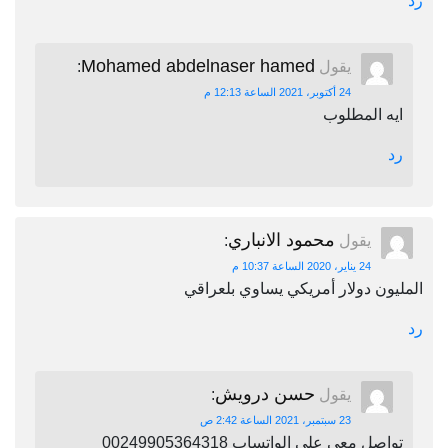
رد
Mohamed abdelnaser hamed
يقول
:
24 أكتوبر، 2021 الساعة 12:13 م
ايه المطلوب
رد
محمود الانباري
يقول
:
24 يناير، 2020 الساعة 10:37 م
المليون دولار أمريكي يساوي بلعراقي
رد
حسن درويش
يقول
:
23 سبتمبر، 2021 الساعة 2:42 ص
تواصل معي علي الواتساب 00249905364318