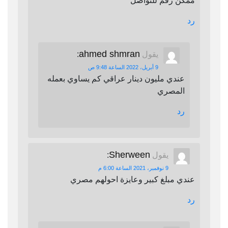
ممكن رقم للتواصل
رد
ahmed shmran
يقول
:
9 أبريل، 2022 الساعة 9:48 ص
عندي مليون دينار عراقي كم يساوي بعمله
المصري
رد
Sherween
يقول
:
9 نوفمبر، 2021 الساعة 6:00 م
عندي مبلغ كبير وعايزة احولهم مصري
رد