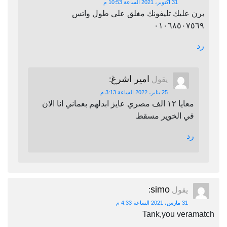
31 أكتوبر، 2021 الساعة 10:53 م
برن عليك تليفونك مغلق على طول واتس
٠١٠٦٨٥٠٧٥٦٩
رد
امير اشرغ
يقول
:
25 يناير، 2022 الساعة 3:13 م
معايا ١٢ الف مصري عايز ابدلهم بعماني انا الان
في الخوير مسقط
رد
simo
يقول
:
31 مارس، 2021 الساعة 4:33 م
Tank,you veramatch