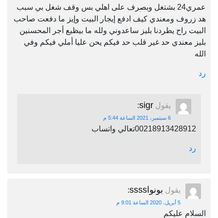
عمري24 بشتغل وبصرف على اهلي بس وقف شغل بي سبب
هد زروف ومعندي كيف ادفع إيجار البيت وإيز ما دفعت صاحب
البيت راح يطردنا بليز ساعدوني ولله ما بيظيع أجر المحسنين
بليز معندي حد غير قلب حد فيكم يحن عليا أملي فيكم وفي
الله
رد
sigr
يقول
:
6 سبتمبر، 2021 الساعة 5:44 م
00218913428912تعالي واتساب
رد
بونواssss
يقول
:
5 أبريل، 2020 الساعة 9:01 م
السلام عليكم