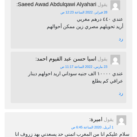
Saeed Awad Abdulqawi Alyahari
يقول
:
28 فبراير، 2022 الساعة 12:23 ص
عندي ٤٤٠ درهم مغربي
أريد تحويلهم مصري زين ممكن أحوالهم
رد
اسيا حسن عبد القيوم احمد
يقول
:
23 مارس، 2022 الساعة 11:17 ص
عندي ١٠٠٠٠ الف جنيه سوداني اريد احولهم دينار
عراقي كم يطلع
رد
اميرة
يقول
:
1 أبريل، 2020 الساعة 6:45 ص
سلام عليكم انا من المغرب اتمنى حد يسعدني بهد زروف انا