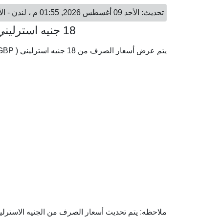
تحديث: الأحد 09 أغسطس 2026, 01:55 م ، لندن - الأحد 09 أغسطس 2026, 04:55 م ، دوباي
18 جنيه استرليني = 89.02 درهم إماراتي
يتم عرض أسعار الصرف من 18 جنيه استرليني ( GBP) إلى الدرهم الإماراتي ( AED) وفقا لأحدث أسعار الصرف.
ملاحظه: يتم تحديث أسعار الصرف من الجنيه الاسترليني 