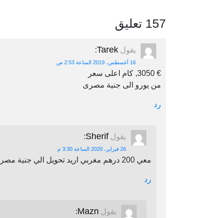
157 تعليق
Tarek
يقول
:
16 أغسطس، 2019 الساعة 2:53 ص
€ 3050, كام اعلى سعر
من يورو الى جنية مصرى
رد
Sherif
يقول
:
26 فبراير، 2020 الساعة 3:30 م
معي 200 درهم مغربي اريد تحويل الي جنية مصري اين يمكنني أن احول
رد
Mazn
يقول
: