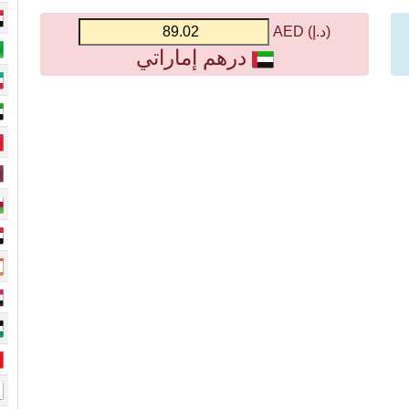
(د.إ) AED
درهم إماراتي