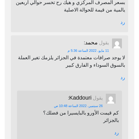
بسعر المصرف المركزي و هيك رح تخسر حوالي اربعين
يالمية من قيمة للحوالة الاصلية
رد
محمد
يقول
:
11 مايو، 2022 الساعة 5:36 م
لا يوجد صرافات معتمدة في الجزائر يلزمك تغير العملة
بالسوق السوداء و الفارق كبير
رد
Kaddouri
يقول
:
26 سبتمبر، 2022 الساعة 10:48 ص
كم قيمت الأورو بالبايسيرا من فضلك؟
بالجزائر
رد