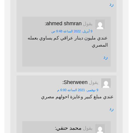
رد
ahmed shmran
يقول
:
9 أبريل، 2022 الساعة 9:48 ص
عندي مليون دينار عراقي كم يساوي بعمله
المصري
رد
Sherween
يقول
:
9 نوفمبر، 2021 الساعة 6:00 م
عندي مبلغ كبير وعايزة احولهم مصري
رد
محمد حنفي
يقول
: