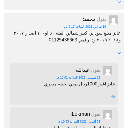
رد
محمد
يقول
:
19 فبراير، 2021 الساعة 2:17 ص
عايز مبلغ سوداني كبير شمالي الفئه ٥٠ او١٠٠ اصدار ٢٠١٧
و٢٠١٨ ٢٠١٩ ودا رقمي 01125436663
رد
عبدالله
يقول
:
29 سبتمبر، 2021 الساعة 10:01 ص
عايز اغير 1000ريال يمني لجنيه مصري
رد
Lokman
يقول
:
31 أكتوبر، 2021 الساعة 10:53 م
برن عليك تليفونك مغلق على طول واتس