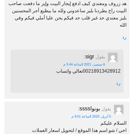
هد زروف ومعندي كيف ادفع إيجار البيت وإيز ما دفعت صاحب
البيت راح يطردنا بليز ساعدوني ولله ما بيظيع أجر المحسنين
بليز معندي حد غير قلب حد فيكم يحن عليا أملي فيكم وفي
الله
رد
sigr
يقول
:
6 سبتمبر، 2021 الساعة 5:44 م
00218913428912تعالي واتساب
رد
بونواssss
يقول
:
5 أبريل، 2020 الساعة 9:01 م
السلام عليكم
اخي / شو اسم هذا الموقع / لتحويل اسعار العملات