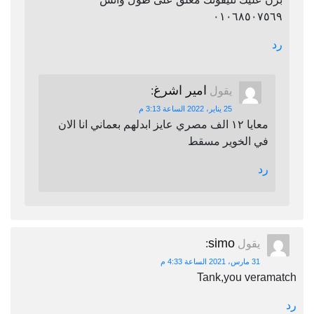
٠١٠٦٨٥٠٧٥٦٩
رد
امير اشرغ
يقول
:
25 يناير، 2022 الساعة 3:13 م
معايا ١٢ الف مصري عايز ابدلهم بعماني انا الان
في الخوير مسقط
رد
simo
يقول
:
31 مارس، 2021 الساعة 4:33 م
Tank,you veramatch
رد