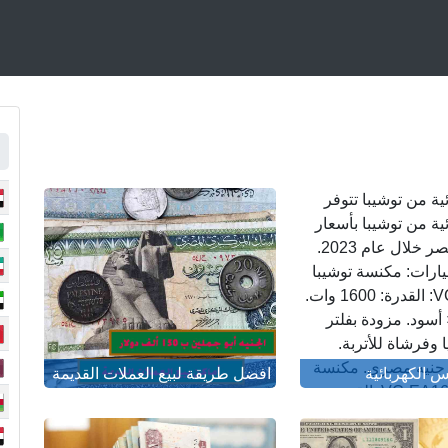
ة من توشيبا تتوفر
ة من توشيبا بأسعار
مختلفة في مصر خلال عام 2023.
يارات: مكنسة توشيبا
VC-EA100CV: القدرة: 1600 وات.
 أسود. مزودة بفلتر
 وفرشاة للأتربة.
لسعر: 1275 جنيه مصري. مكنسة
س الكهربائية
افضل طريقة لبيع العملات القديمة
توشيبا VC-EA1600SE: القدرة:
 اللون: أحمر × أسود.
يد ›