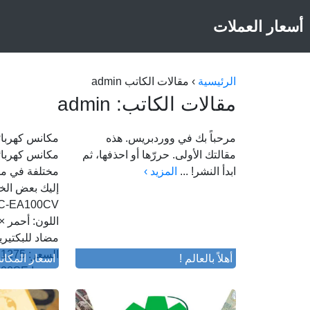
أسعار العملات
الرئيسية
›
مقالات الكاتب admin
مقالات الكاتب: admin
مرحباً بك في ووردبريس. هذه
مكانس كهربائي
مقالتك الأولى. حررّها أو احذفها، ثم
مكانس كهربائي
ابدأ النشر! ...
المزيد ›
إليك بعض الخ
اللون: أحمر ×
مضاد للبكتيريا
ا
أهلاً بالعالم !
اسعار المكان
1600 وات.
مزودة ...
المز