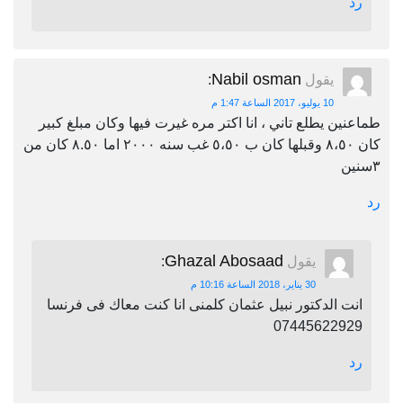
رد
Nabil osman
يقول
:
10 يوليو، 2017 الساعة 1:47 م
طماعنين يطلع تاني ، انا اكتر مره غيرت فيها وكان مبلغ كبير
كان ٨،٥٠ وقبلها كان ب ٥،٥٠ غب سنه ٢٠٠٠ اما ٨.٥٠ كان من
٣سنين
رد
Ghazal Abosaad
يقول
:
30 يناير، 2018 الساعة 10:16 م
انت الدكتور نبيل عثمان كلمنى انا كنت معاك فى فرنسا
07445622929
رد