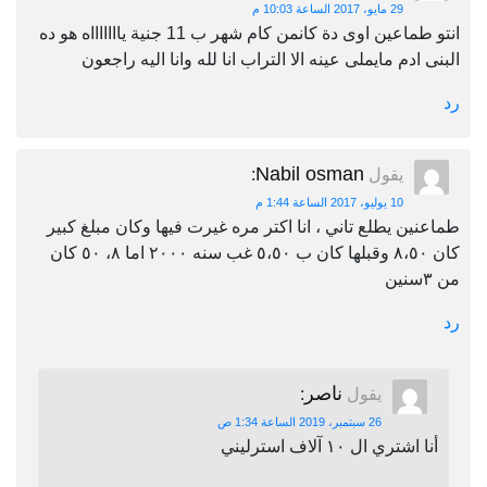
29 مايو، 2017 الساعة 10:03 م
انتو طماعين اوى دة كانمن كام شهر ب 11 جنية ياااااااه هو ده
البنى ادم مايملى عينه الا التراب انا لله وانا اليه راجعون
رد
Nabil osman
يقول
:
10 يوليو، 2017 الساعة 1:44 م
طماعنين يطلع تاني ، انا اكتر مره غيرت فيها وكان مبلغ كبير
كان ٨،٥٠ وقبلها كان ب ٥،٥٠ غب سنه ٢٠٠٠ اما ٨، ٥٠ كان
من ٣سنين
رد
ناصر
يقول
:
26 سبتمبر، 2019 الساعة 1:34 ص
أنا اشتري ال ١٠ آلاف استرليني