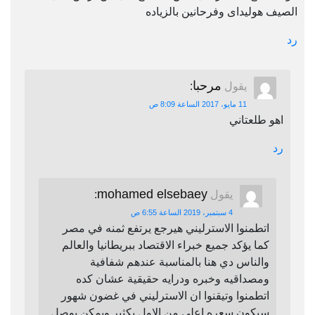
الصيف هوليداى وفرحانين بالزياده
رد
مرحبا
يقول
:
11 مايو، 2017 الساعة 8:09 ص
اهو طلعتاني
رد
mohamed elsebaey
يقول
:
4 سبتمبر، 2019 الساعة 6:55 ص
اتطمنوا الاسترليني هيرجع يرتفع ثمنه في مصر
كما يؤكد جميع خبراء الاقتصاد ببريطانيا والعالم
والناس دي هنا بالمناسبة عندهم شفافية
ومصداقيه وخبره ودرايه حقيقية عشان كده
اتطمنوا وتيقنوا ان الاسترليني في غضون شهور
سيكون سعره اعلي من الاول بكثير ويمكن يوصل