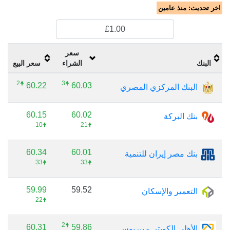
اخر تحديث:
منذ عامين
سعر
البنك
الشراء
سعر البيع
🠝2
🠝3
60.22
60.03
البنك المركزي المصري
60.15
60.02
بنك البركة
🠝10
🠝21
60.34
60.01
بنك مصر إيران للتنمية
🠝33
🠝33
59.99
59.52
التعمير والإسكان
🠝22
🠝2
60.31
59.86
الأهلي الكويتي - بيريوس