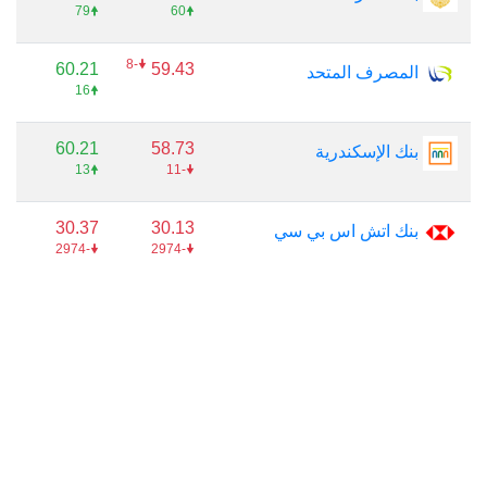
🠝79
🠝60
🠟-8
60.21
59.43
المصرف المتحد
🠝16
60.21
58.73
بنك الإسكندرية
🠝13
🠟-11
30.37
30.13
بنك اتش اس بي سي
🠟-2974
🠟-2974